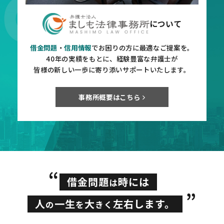
について
について
について
借金問題
借金問題
借金問題
・
・
・
信用情報
信用情報
信用情報
でお困りの方に最適なご提案を。
でお困りの方に最適なご提案を。
でお困りの方に最適なご提案を。
40年の実績をもとに、経験豊富な弁護士が
40年の実績をもとに、経験豊富な弁護士が
40年の実績をもとに、経験豊富な弁護士が
皆様の新しい一歩に寄り添いサポートいたします。
皆様の新しい一歩に寄り添いサポートいたします。
皆様の新しい一歩に寄り添いサポートいたします。
事務所概要はこちら
事務所概要はこちら
事務所概要はこちら
“
借金問題
時には
は
”
人
一生
大
左右します。
の
を
きく