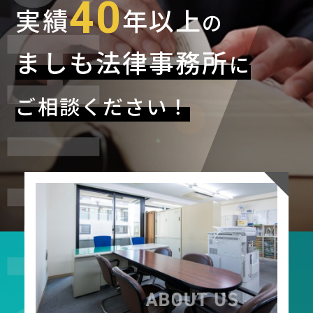
40
40
40
実績
実績
実績
年以上
年以上
年以上
の
の
の
ましも法律事務所
ましも法律事務所
ましも法律事務所
に
に
に
ご相談ください！
ご相談ください！
ご相談ください！