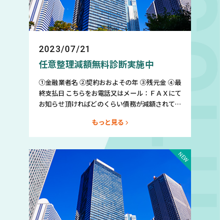
2023/07/21
任意整理減額無料診断実施中
①金融業者名 ②契約おおよその年 ③残元金 ④最
終支払日 こちらをお電話又はメール：ＦＡＸにて
お知らせ頂ければどのくらい債務が減額されて毎
月の支払総額が減額されるのか無料診断させてい
もっと見る
ただきます。そして完済後の信用情報回復予定時
期もお教えいたします。もちろん、秘密厳守なの
でご安心してご連絡お待ちしております。 TEL：
0120-978-695／080-4158-3533（直通ダイヤ
ル） FAX：03-5816-7172mail：
info@mashimo.biz